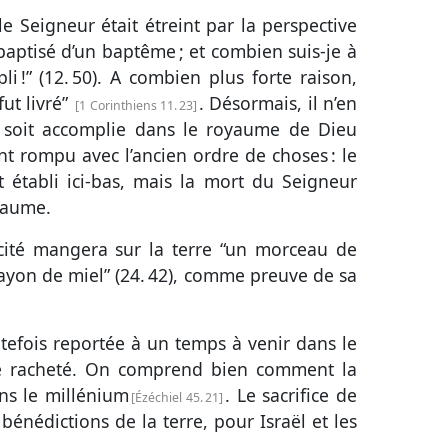
e Seigneur était étreint par la perspective
e baptisé d’un baptême ; et combien suis-je à
i !” (
12. 50
). A combien plus forte raison,
 fut livré”
. Désormais, il n’en
1 Corinthiens 11. 23
e soit accomplie dans le royaume de Dieu
nt rompu avec l’ancien ordre de choses : le
 établi ici-bas, mais la mort du Seigneur
yaume.
cité mangera sur la terre “un morceau de
ayon de miel” (
24. 42
), comme preuve de sa
tefois reportée à un temps à venir dans le
e racheté. On comprend bien comment la
ns le millénium
. Le sacrifice de
Ézéchiel 45. 21
bénédictions de la terre, pour Israël et les