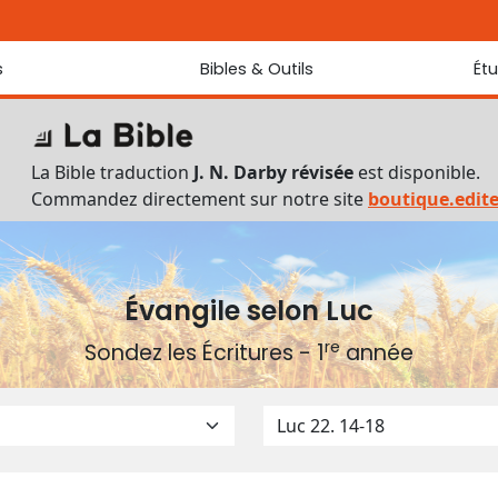
s
Bibles & Outils
Ét
Bibles
Chaque jou
Sondez les
Traduction J. N. Darby révisée
La Bible traduction
J. N. Darby révisée
est disponible.
Traduction J. N. Darby
Commandez directement sur notre site
boutique.edit
Ancien Testament interlinéaire
Nouveau Testament interlinéaire
Outils
Dictionnaire français du Nouveau Testament
Évangile selon Luc
Lexique grec du Nouveau Testament
re
Sondez les Écritures - 1
année
Questionnaire de connaissances du Nouveau Testament
Téléchargements