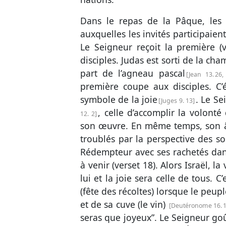
Dans le repas de la Pâque, les 
auxquelles les invités participaient
Le Seigneur reçoit la première (
disciples. Judas est sorti de la c
part de l’agneau pascal
Jean 13. 26,
première coupe aux disciples. C’é
symbole de la joie
. Le Se
Juges 9. 13
, celle d’accomplir la volonté
12. 2
son œuvre. En même temps, son
troublés par la perspective des so
Rédempteur avec ses rachetés dan
à venir (
verset 18
). Alors Israël, l
lui et la joie sera celle de tous. C
(fête des récoltes) lorsque le peuple
et de sa cuve (le vin)
Deutéronome 16. 
seras que joyeux”. Le Seigneur goû