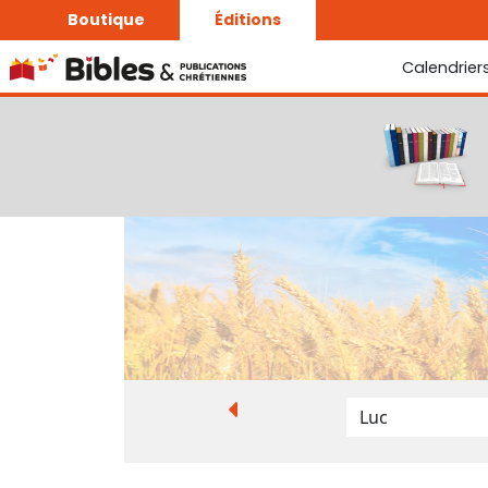
Boutique
Éditions
Calendrier
La Bonne Semence
Le Seigneur est proche