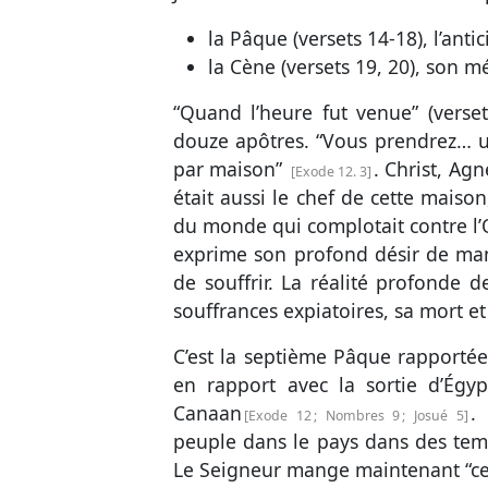
la Pâque (
versets 14-18
), l’ant
la Cène (
versets 19, 20
), son m
“Quand l’heure fut venue” (
verse
douze apôtres. “Vous prendrez… 
par maison”
. Christ, Ag
Exode 12. 3
était aussi le chef de cette mais
du monde qui complotait contre l’
exprime son profond désir de mang
de souffrir. La réalité profonde d
souffrances expiatoires, sa mort et
C’est la septième Pâque rapportée 
en rapport avec la sortie d’Égyp
Canaan
.
Exode 12
;
Nombres 9
;
Josué 5
peuple dans le pays dans des temps
Le Seigneur mange maintenant “cett