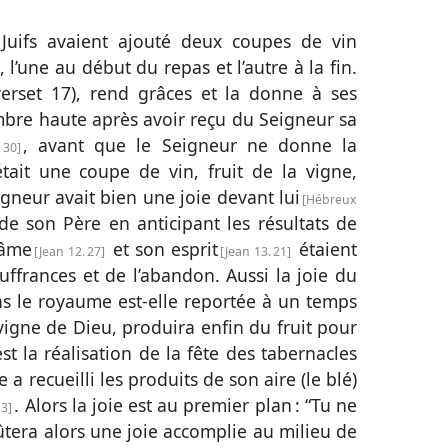
Juifs avaient ajouté deux coupes de vin
, l’une au début du repas et l’autre à la fin.
verset 17
), rend grâces et la donne à ses
hambre haute après avoir reçu du Seigneur sa
, avant que le Seigneur ne donne la
 30
tait une coupe de vin, fruit de la vigne,
igneur avait bien une joie devant lui
Hébreux
 de son Père en anticipant les résultats de
 âme
et son esprit
étaient
Jean 12. 27
Jean 13. 21
uffrances et de l’abandon. Aussi la joie du
s le royaume est-elle reportée à un temps
a vigne de Dieu, produira enfin du fruit pour
’est la réalisation de la fête des tabernacles
 a recueilli les produits de son aire (le blé)
. Alors la joie est au premier plan : “Tu ne
13
tera alors une joie accomplie au milieu de