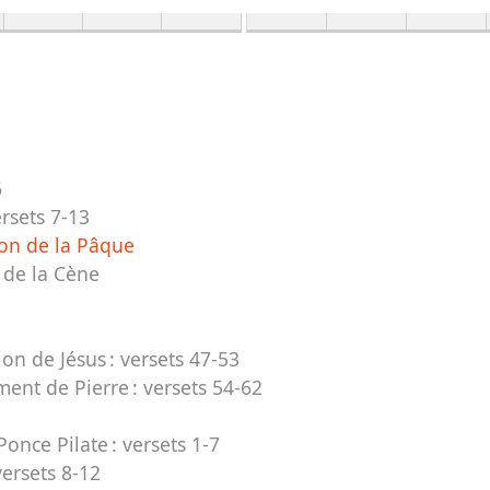
6
rsets 7-13
ion de la Pâque
n de la Cène
tion de Jésus :
versets 47-53
ement de Pierre :
versets 54-62
once Pilate :
versets 1-7
versets 8-12