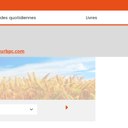
udes quotidiennes
Livres
r les Écritures
Nouveautés
 Écritures
La foi... d'une génération à l'autre ?
Commentaire sur le Cantique des cantiques
eurbpc.com
Les portes de Jérusalem
Bibliothèque