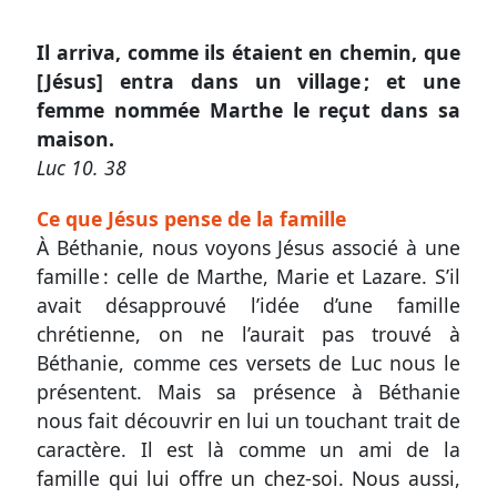
Il arriva, comme ils étaient en chemin, que
[Jésus] entra dans un village ; et une
Autres
femme nommée Marthe le reçut dans sa
supports
maison.
Application
Luc 10. 38
mobile
Ce que Jésus pense de la famille
À Béthanie, nous voyons Jésus associé à une
Exemplaire
famille : celle de Marthe, Marie et Lazare. S’il
papier
avait désapprouvé l’idée d’une famille
chrétienne, on ne l’aurait pas trouvé à
Béthanie, comme ces versets de Luc nous le
Nous
présentent. Mais sa présence à Béthanie
nous fait découvrir en lui un touchant trait de
contacter
caractère. Il est là comme un ami de la
Signaler
famille qui lui offre un chez-soi. Nous aussi,