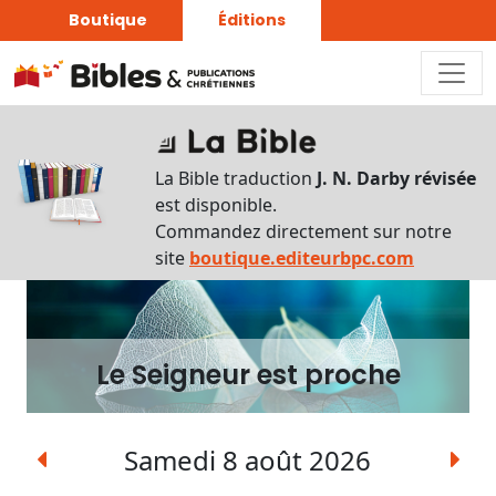
Boutique
Éditions
Le
Seigneur
La Bible traduction
J. N. Darby révisée
est
est disponible.
proche
Commandez directement sur notre
site
boutique.editeurbpc.com
Écouter
Rechercher
une
Le Seigneur est proche
date
Rechercher
Samedi 8 août 2026
une
expression