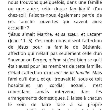
une
nous trouvons quelquefois, dans une famille
erreur
ou une autre, cette douce familiarité d’un
chez-soi ! Faisons-nous également partie de
ces familles ouvertes qui savent ainsi
accueillir ?
Participer
“Jésus aimait Marthe, et sa sœur, et Lazare”
aux
(
Jean 11. 5
). Ces mots nous disent l’affection
coûts
de Jésus pour la famille de Béthanie,
du
affection qui n’était pas seulement celle d’un
Sauveur ou Berger, même si c’est bien ce qu’il
site
était aussi pour les membres de cette famille.
C’était l’affection d’un
ami de la famille
. Mais
l’ami qu’il était, et qui trouvait là, sous ce toit
hospitalier, un cordial accueil, n’est
cependant jamais intervenu dans les
arrangements domestiques. Il laisse à chacun
le soin de faire face à sa propre