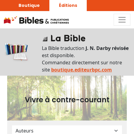
Boutique
Éditions
Plan
du
La Bible traduction
J. N. Darby révisée
livre
est disponible.
Commandez directement sur notre
Autres
site
boutique.editeurbpc.com
supports
Exemplaire
papier
Vivre à contre-courant
–
Nous