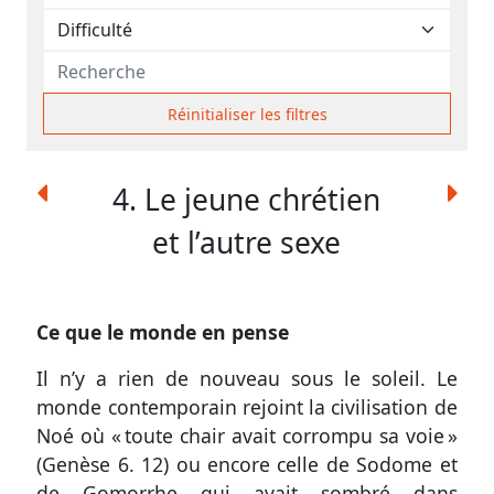
contacter
Signaler
une
erreur
Réinitialiser les filtres
4. Le jeune chrétien
Participer
et l’autre sexe
aux
coûts
du
Ce que le monde en pense
site
Il n’y a rien de nouveau sous le soleil. Le
monde contemporain rejoint la civilisation de
Noé où « toute chair avait corrompu sa voie »
(
Genèse 6. 12
) ou encore celle de Sodome et
de Gomorrhe qui avait sombré dans