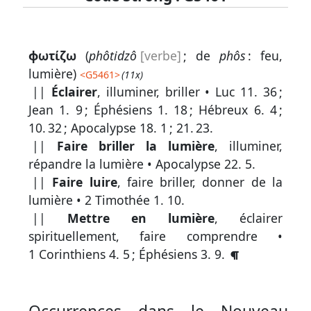
Lexique
ϕωτίζω
(
phôtidzô
[verbe]
; de
phôs
: feu,
-
lumière)
<
G5461
>
(11x)
Recherche
||
Éclairer
, illuminer, briller •
Luc 11. 36
;
en
Jean 1. 9
;
Éphésiens 1. 18
;
Hébreux 6. 4
;
10. 32
;
Apocalypse 18. 1
;
21. 23
.
grec
||
Faire briller la lumière
, illuminer,
Rechercher
répandre la lumière •
Apocalypse 22. 5
.
par
||
Faire luire
, faire briller, donner de la
code
lumière •
2 Timothée 1. 10
.
strong
||
Mettre en lumière
, éclairer
Rechercher
spirituellement, faire comprendre •
par
1 Corinthiens 4. 5
;
Éphésiens 3. 9
.
lettre
Rechercher