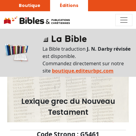
Boutique
Éditions
Dictionnaire
-
La Bible traduction
J. N. Darby révisée
Recherche
est disponible.
en
Commandez directement sur notre
français
site
boutique.editeurbpc.com
Rechercher
par
lettre
Lexique grec du Nouveau
Rechercher
Testament
par
mot
français
Code Strong : G5461