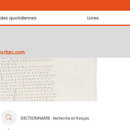
udes quotidiennes
Livres
r les Écritures
Nouveautés
 Écritures
La foi... d'une génération à l'autre ?
Commentaire sur le Cantique des cantiques
eurbpc.com
Les portes de Jérusalem
Bibliothèque
DICTIONNAIRE
- Recherche en français