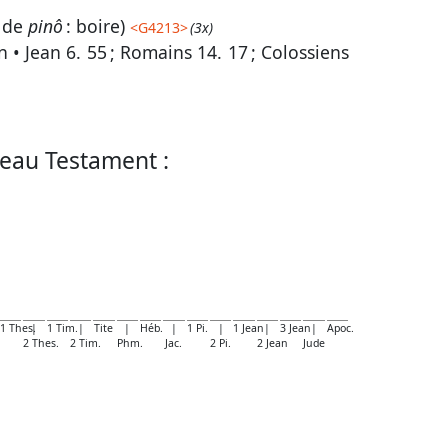
 de
pinô
: boire)
<
G4213
>
(3x)
on •
Jean 6. 55
;
Romains 14. 17
;
Colossiens
eau Testament :
1 Thes.
|
1 Tim.
|
Tite
|
Héb.
|
1 Pi.
|
1 Jean
|
3 Jean
|
Apoc.
2 Thes.
2 Tim.
Phm.
Jac.
2 Pi.
2 Jean
Jude