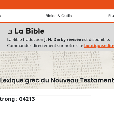
s
Bibles & Outils
Ét
Bibles
Chaque jou
Sondez les
Traduction J. N. Darby révisée
La Bible traduction
J. N. Darby révisée
est disponible.
Traduction J. N. Darby
Commandez directement sur notre site
boutique.edit
Ancien Testament interlinéaire
Nouveau Testament interlinéaire
Outils
Dictionnaire français du Nouveau Testament
Lexique grec du Nouveau Testament
Lexique grec du Nouveau Testament
Questionnaire de connaissances du Nouveau Testament
Téléchargements
trong : G4213