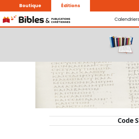
Boutique
Éditions
Calendrier
La Bonne Semence
Le Seigneur est proche
Code S