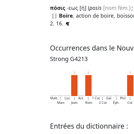
πόσις
-εως [ἡ] (
posis
[nom fém.]
;
||
Boire
, action de boire, boiss
2. 16
.
Occurrences dans le Nouv
Strong G4213
1
1
1
Matt.
|
Luc
|
Act.
|
1 Cor.
|
Gal.
|
Phil.
|
Marc
Jean
Rom.
2 Cor.
Éph.
Col.
Entrées du dictionnaire :