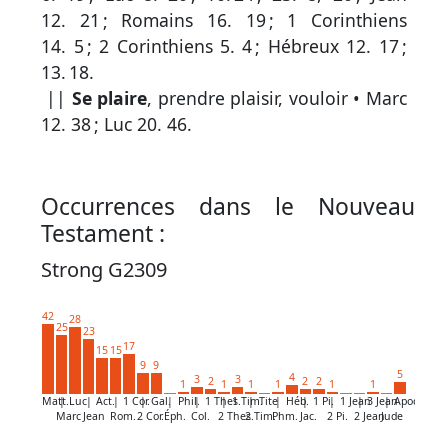
par
12. 21
;
Romains 16. 19
;
1 Corinthiens
mot
14. 5
;
2 Corinthiens 5. 4
;
Hébreux 12. 17
;
grec
13. 18
.
||
Se plaire
, prendre plaisir, vouloir •
Marc
12. 38
;
Luc 20. 46
.
Infos
complémentaires
Occurrences dans le Nouveau
Abréviations
Testament :
Termes
Strong G2309
non
retenus
42
28
25
23
17
15
15
Ouvrages
9
9
5
4
3
3
2
2
2
1
1
1
1
1
1
de
Matt.
|
Luc
|
Act.
|
1 Cor.
|
Gal.
|
Phil.
|
1 Thes.
|
1 Tim.
|
Tite
|
Héb.
|
1 Pi.
|
1 Jean
|
3 Jean
|
Apoc.
Marc
Jean
Rom.
2 Cor.
Éph.
Col.
2 Thes.
2 Tim.
Phm.
Jac.
2 Pi.
2 Jean
Jude
référence