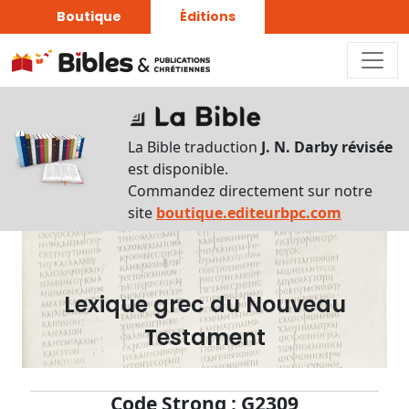
Boutique
Éditions
Dictionnaire
-
La Bible traduction
J. N. Darby révisée
Recherche
est disponible.
en
Commandez directement sur notre
français
site
boutique.editeurbpc.com
Rechercher
par
lettre
Lexique grec du Nouveau
Rechercher
Testament
par
mot
français
Code Strong : G2309