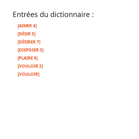
Entrées du dictionnaire :
Autres
[AIMER 4]
supports
[DÉSIR 5]
[DÉSIRER 7]
Exemplaire
[DISPOSER 3]
papier
[PLAIRE 9]
[VOULOIR 2]
[VOULOIR]
Nous
contacter
Signaler
une
erreur