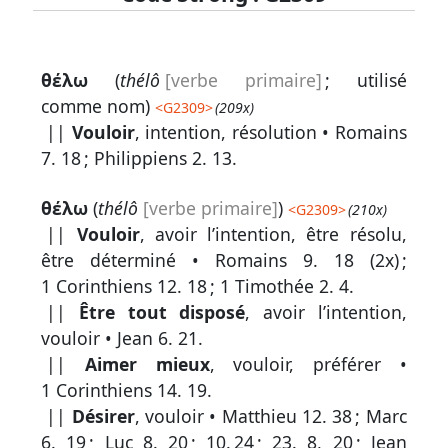
Lexique
θέλω
(
thélô
[verbe primaire]
; utilisé
-
comme nom)
<
G2309
>
(209x)
Recherche
||
Vouloir
, intention, résolution •
Romains
en
7. 18
;
Philippiens 2. 13
.
grec
θέλω
(
thélô
[verbe primaire]
)
<
G2309
>
(210x)
Rechercher
||
Vouloir
, avoir l’intention, être résolu,
par
être déterminé •
Romains 9. 18
(2x) ;
code
1 Corinthiens 12. 18
;
1 Timothée 2. 4
.
strong
||
Être tout disposé
, avoir l’intention,
vouloir •
Jean 6. 21
.
Rechercher
par
||
Aimer mieux
, vouloir, préférer •
lettre
1 Corinthiens 14. 19
.
||
Désirer
, vouloir •
Matthieu 12. 38
;
Marc
Rechercher
6. 19
;
Luc 8. 20
;
10. 24
;
23. 8, 20
;
Jean