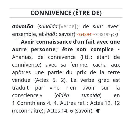
CONNIVENCE (ÊTRE DE)
Lexique
σύνοιδα
(
sunoïda
[verbe]
; de
sun
: avec,
-
ensemble, et
éidô
: savoir)
<
G4894
>
<C4819>
(4x)
Recherche
||
Avoir connaissance d’un fait avec une
en
autre personne ; être son complice
•
grec
Ananias, de connivence (litt. : étant de
connivence) avec sa femme, cacha aux
Rechercher
apôtres une partie du prix de la terre
par
vendue (
Actes 5. 2
). Le verbe grec est
code
traduit par « ne rien avoir sur la
strong
conscience » (
oïdén
sunoïda
) en
Rechercher
1 Corinthiens 4. 4
.
Autres réf. :
Actes 12. 12
par
(reconnaître) ;
Actes 14. 6
(savoir).
lettre
Rechercher