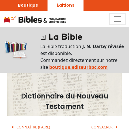
Boutique
Éditions
Dictionnaire
-
La Bible traduction
J. N. Darby révisée
Recherche
est disponible.
en
Commandez directement sur notre
français
site
boutique.editeurbpc.com
Rechercher
par
lettre
Dictionnaire du Nouveau
Rechercher
Testament
par
mot
français
CONNAÎTRE (FAIRE)
CONSACRER