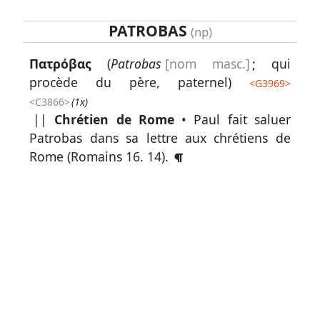
PATROBAS
(np)
Lexique
Πατρόβας
(
Patrobas
[nom masc.]
; qui
-
procède du père, paternel)
<
G3969
>
Recherche
<C3866>
(1x)
en
||
Chrétien de Rome
• Paul fait saluer
grec
Patrobas dans sa lettre aux chrétiens de
Rome (
Romains 16. 14
).
Rechercher
par
code
strong
Rechercher
par
lettre
Rechercher