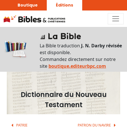
Boutique
Éditions
Dictionnaire
-
La Bible traduction
J. N. Darby révisée
Recherche
est disponible.
en
Commandez directement sur notre
français
site
boutique.editeurbpc.com
Rechercher
par
lettre
Dictionnaire du Nouveau
Rechercher
Testament
par
mot
français
PATRIE
PATRON DU NAVIRE