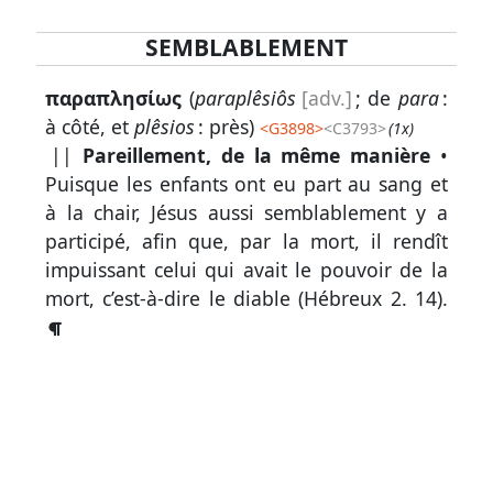
SEMBLABLEMENT
Lexique
παραπλησίως
(
paraplêsiôs
[adv.]
; de
para
:
-
à côté, et
plêsios
: près)
<
G3898
>
<C3793>
(1x)
Recherche
||
Pareillement, de la même manière
•
en
Puisque les enfants ont eu part au sang et
grec
à la chair, Jésus aussi semblablement y a
participé, afin que, par la mort, il rendît
Rechercher
impuissant celui qui avait le pouvoir de la
par
mort, c’est-à-dire le diable (
Hébreux 2. 14
).
code
strong
Rechercher
par
lettre
Rechercher