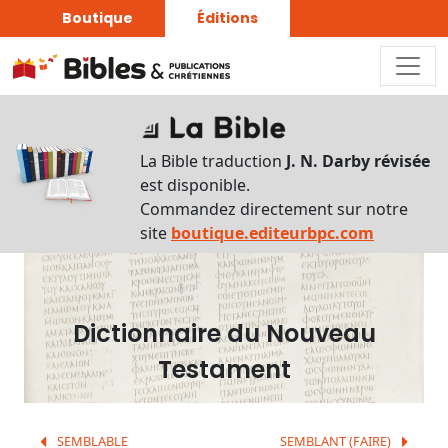
Boutique
Éditions
Dictionnaire
-
La Bible traduction
J. N. Darby révisée
Recherche
est disponible.
en
Commandez directement sur notre
français
site
boutique.editeurbpc.com
Rechercher
par
lettre
Dictionnaire du Nouveau
Rechercher
Testament
par
mot
français
SEMBLABLE
SEMBLANT (FAIRE)