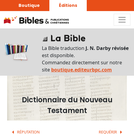
Boutique
Éditions
Dictionnaire
-
La Bible traduction
J. N. Darby révisée
Recherche
est disponible.
en
Commandez directement sur notre
français
site
boutique.editeurbpc.com
Rechercher
par
lettre
Dictionnaire du Nouveau
Rechercher
Testament
par
mot
français
RÉPUTATION
REQUÉRIR