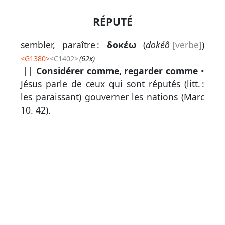
RÉPUTÉ
Lexique
sembler, paraître :
δοκέω
(
dokéô
[verbe]
)
-
<
G1380
>
<C1402>
(62x)
Recherche
||
Considérer comme, regarder comme
•
en
Jésus parle de ceux qui sont réputés (litt. :
grec
les paraissant) gouverner les nations (
Marc
10. 42
).
Rechercher
par
code
strong
Rechercher
par
lettre
Rechercher