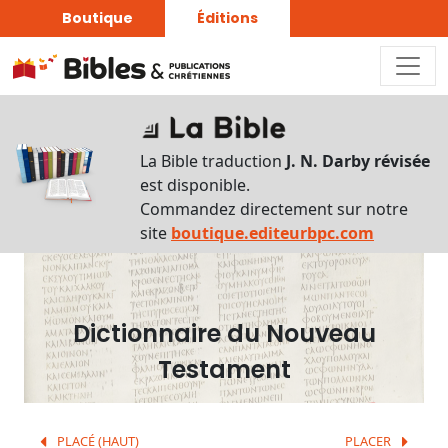
Boutique
Éditions
Dictionnaire
-
La Bible traduction
J. N. Darby révisée
Recherche
est disponible.
en
Commandez directement sur notre
français
site
boutique.editeurbpc.com
Rechercher
par
lettre
Dictionnaire du Nouveau
Rechercher
Testament
par
mot
français
PLACÉ (HAUT)
PLACER