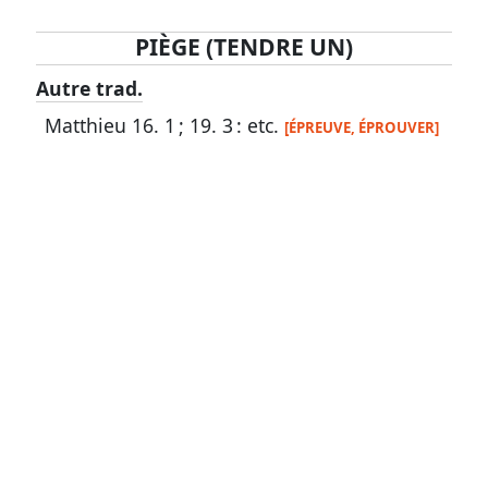
PIÈGE (TENDRE UN)
Lexique
Autre trad.
-
Matthieu 16. 1
;
19. 3
: etc.
[ÉPREUVE, ÉPROUVER]
Recherche
en
grec
Rechercher
par
code
strong
Rechercher
par
lettre
Rechercher