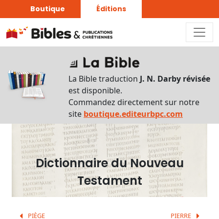
Boutique
Éditions
Dictionnaire
-
La Bible traduction
J. N. Darby révisée
Recherche
est disponible.
en
Commandez directement sur notre
français
site
boutique.editeurbpc.com
Rechercher
par
lettre
Dictionnaire du Nouveau
Rechercher
Testament
par
mot
français
PIÈGE
PIERRE