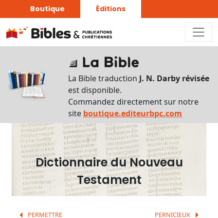
Boutique
Éditions
Dictionnaire
-
La Bible traduction
J. N. Darby révisée
Recherche
est disponible.
en
Commandez directement sur notre
français
site
boutique.editeurbpc.com
Rechercher
par
lettre
Dictionnaire du Nouveau
Rechercher
Testament
par
mot
français
PERMETTRE
PERNICIEUX