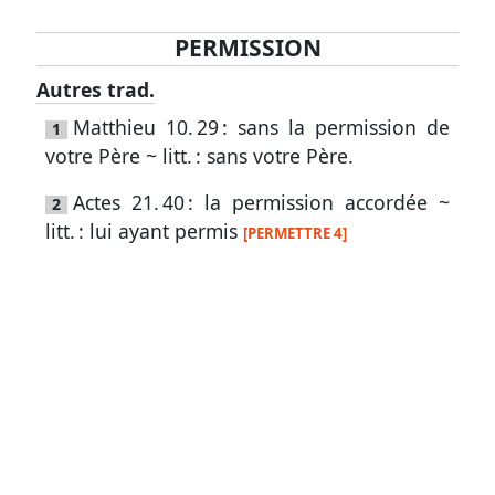
PERMISSION
Lexique
Autres trad.
-
Matthieu 10. 29
: sans la permission de
1
Recherche
votre Père ~ litt. : sans votre Père.
en
Actes 21. 40
: la permission accordée ~
2
grec
litt. : lui ayant permis
[PERMETTRE 4]
Rechercher
par
code
strong
Rechercher
par
lettre
Rechercher