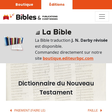
Boutique
Éditions
Dictionnaire
-
La Bible traduction
J. N. Darby révisée
Recherche
est disponible.
en
Commandez directement sur notre
français
site
boutique.editeurbpc.com
Rechercher
par
lettre
Dictionnaire du Nouveau
Rechercher
Testament
par
mot
français
PAIEMENT (FAIRE LE)
PAILLE