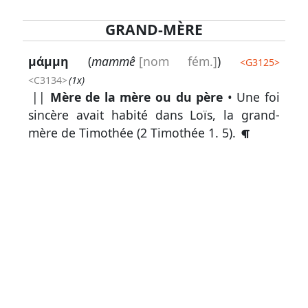
GRAND-MÈRE
Lexique
μάμμη
(
mammê
[nom fém.]
)
<
G3125
>
-
<C3134>
(1x)
Recherche
||
Mère de la mère ou du père
• Une foi
en
sincère avait habité dans Loïs, la grand-
grec
mère de Timothée (
2 Timothée 1. 5
).
Rechercher
par
code
strong
Rechercher
par
lettre
Rechercher