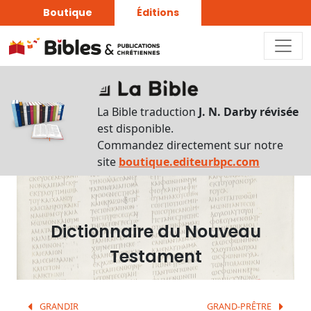
Boutique
Éditions
Dictionnaire
-
La Bible traduction
J. N. Darby révisée
Recherche
est disponible.
en
Commandez directement sur notre
français
site
boutique.editeurbpc.com
Rechercher
par
lettre
Dictionnaire du Nouveau
Rechercher
Testament
par
mot
français
GRANDIR
GRAND-PRÊTRE