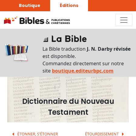
Boutique
Éditions
Dictionnaire
-
La Bible traduction
J. N. Darby révisée
Recherche
est disponible.
en
Commandez directement sur notre
français
site
boutique.editeurbpc.com
Rechercher
par
lettre
Dictionnaire du Nouveau
Rechercher
Testament
par
mot
français
ÉTONNER, S'ÉTONNER
ÉTOURDISSEMENT