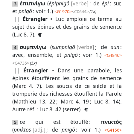
par
ἐπιπνίγω
(
épipnigô
[verbe]
; de
épi
: sur,
3
mot
et
pnigô
: voir 1.)
<
G1970
>
<C0644>
(1x)
grec
||
Étrangler
• Luc emploie ce terme au
sujet des épines et des grains de semence
(
Luc 8. 7
).
Infos
συμπνίγω
(
sumpnigô
[verbe]
; de
sun
:
4
complémentaires
avec, ensemble, et
pnigô
: voir 1.)
<
G4846
>
Abréviations
<C4735>
(5x)
||
Étrangler
• Dans une parabole, les
Termes
épines étouffèrent les grains de semence
(
Marc 4. 7
). Les soucis de ce siècle et la
non
tromperie des richesses étouffent la Parole
retenus
(
Matthieu 13. 22
;
Marc 4. 19
;
Luc 8. 14
).
Ouvrages
Autre réf. :
Luc 8. 42
(serrer).
de
ce qui est étouffé :
πνικτός
5
référence
(
pniktos
[adj.]
; de
pnigô
: voir 1.)
<
G4156
>