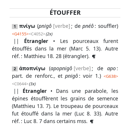
ÉTOUFFER
Lexique
πνίγω
(
pnigô
[verbe]
; de
pnéô
: souffler)
1
-
<
G4155
>
<C4052>
(2x)
Recherche
||
Étrangler
• Les pourceaux furent
en
étouffés dans la mer (
Marc 5. 13
).
Autre
grec
réf. :
Matthieu 18. 28
(étrangler).
Rechercher
ἀποπνίγω
(
apopnigô
[verbe]
; de
apo
:
2
par
part. de renforc., et
pnigô
: voir 1.)
<
G638
>
code
<C0644>
(3x)
strong
||
Étrangler
• Dans une parabole, les
Rechercher
épines étouffèrent les grains de semence
par
(
Matthieu 13. 7
). Le troupeau de pourceaux
lettre
fut étouffé dans la mer (
Luc 8. 33
).
Autre
réf. :
Luc 8. 7
dans certains mss.
Rechercher