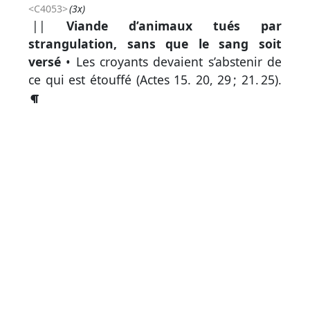
<C4053>
(3x)
||
Viande d’animaux tués par
strangulation, sans que le sang soit
Autres
versé
• Les croyants devaient s’abstenir de
supports
ce qui est étouffé (
Actes 15. 20, 29
;
21. 25
).
Exemplaire
papier
Nous
contacter
Signaler
une
erreur