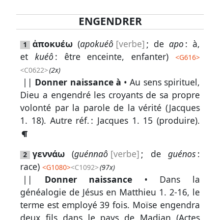
ENGENDRER
Lexique
ἀποκυέω
(
apokuéô
[verbe]
; de
apo
: à,
1
-
et
kuéô
: être enceinte, enfanter)
<
G616
>
Recherche
<C0622>
(2x)
en
||
Donner naissance à
• Au sens spirituel,
grec
Dieu a engendré les croyants de sa propre
volonté par la parole de la vérité (
Jacques
Rechercher
1. 18
).
Autre réf. :
Jacques 1. 15
(produire).
par
code
strong
γεννάω
(
guénnaô
[verbe]
; de
guénos
:
2
Rechercher
race)
<
G1080
>
<C1092>
(97x)
par
||
Donner naissance
• Dans la
lettre
généalogie de Jésus en
Matthieu 1. 2-16
, le
terme est employé 39 fois. Moïse engendra
Rechercher
deux fils dans le pays de Madian (
Actes