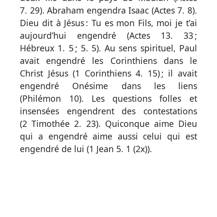
par
7. 29
). Abraham engendra Isaac (
Actes 7. 8
).
mot
Dieu dit à Jésus : Tu es mon Fils, moi je t’ai
grec
aujourd’hui engendré (
Actes 13. 33
;
Hébreux 1. 5
;
5. 5
). Au sens spirituel, Paul
avait engendré les Corinthiens dans le
Infos
Christ Jésus (
1 Corinthiens 4. 15
) ; il avait
complémentaires
engendré Onésime dans les liens
(
Philémon 10
). Les questions folles et
Abréviations
insensées engendrent des contestations
(
2 Timothée 2. 23
). Quiconque aime Dieu
Termes
qui a engendré aime aussi celui qui est
non
engendré de lui (
1 Jean 5. 1
(2x)).
retenus
Ouvrages
de
référence