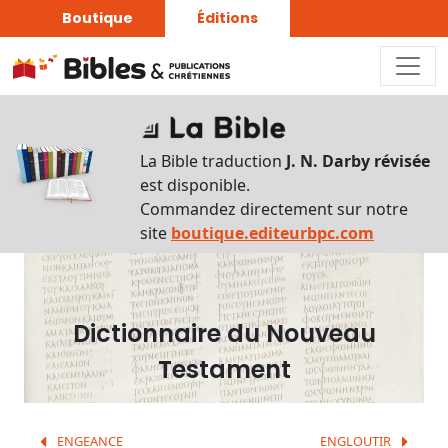
Boutique
Éditions
Dictionnaire
-
La Bible traduction
J. N. Darby révisée
Recherche
est disponible.
en
Commandez directement sur notre
français
site
boutique.editeurbpc.com
Rechercher
par
lettre
Dictionnaire du Nouveau
Rechercher
Testament
par
mot
français
ENGEANCE
ENGLOUTIR