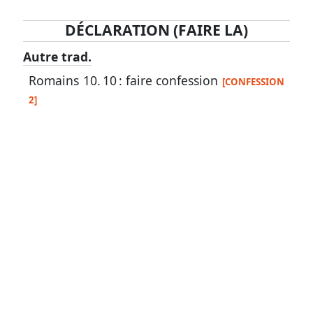
DÉCLARATION (FAIRE LA)
Lexique
Autre trad.
-
Romains 10. 10
: faire confession
[CONFESSION
Recherche
2]
en
grec
Rechercher
par
code
strong
Rechercher
par
lettre
Rechercher