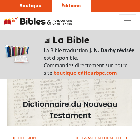
Boutique
Éditions
Dictionnaire
-
La Bible traduction
J. N. Darby révisée
Recherche
est disponible.
en
Commandez directement sur notre
français
site
boutique.editeurbpc.com
Rechercher
par
lettre
Dictionnaire du Nouveau
Rechercher
Testament
par
mot
français
DÉCISION
DÉCLARATION FORMELLE