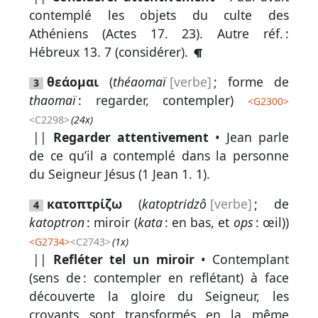
par
contemplé les objets du culte des
mot
Athéniens (
Actes 17. 23
).
Autre réf. :
grec
Hébreux 13. 7
(considérer).
θεάομαι
(
théaomaï
[verbe]
; forme de
3
thaomaï
: regarder, contempler)
Infos
<
G2300
>
<C2298>
(24x)
complémentaires
||
Regarder attentivement
• Jean parle
Abréviations
de ce qu’il a contemplé dans la personne
du Seigneur Jésus (
1 Jean 1. 1
).
Termes
κατοπτρίζω
(
katoptridzô
[verbe]
; de
non
4
katoptron
: miroir (
kata
: en bas, et
ops
: œil))
retenus
<
G2734
>
<C2743>
(1x)
Ouvrages
||
Refléter tel un miroir
• Contemplant
(sens de : contempler en reflétant) à face
de
découverte la gloire du Seigneur, les
référence
croyants sont transformés en la même