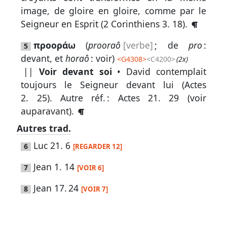
image, de gloire en gloire, comme par le
Seigneur en Esprit (
2 Corinthiens 3. 18
).
Autres
προοράω
(
prooraô
[verbe]
; de
pro
:
5
supports
devant, et
horaô
: voir)
<
G4308
>
<C4200>
(2x)
Exemplaire
||
Voir devant soi
• David contemplait
toujours le Seigneur devant lui (
Actes
papier
2. 25
).
Autre réf. :
Actes 21. 29
(voir
auparavant).
Autres trad.
Nous
Luc 21. 6
6
[REGARDER 12]
contacter
Jean 1. 14
7
[VOIR 6]
Signaler
une
Jean 17. 24
8
[VOIR 7]
erreur