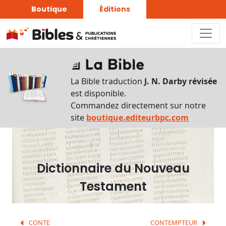
Boutique
Éditions
Dictionnaire
-
La Bible traduction
J. N. Darby révisée
Recherche
est disponible.
en
Commandez directement sur notre
français
site
boutique.editeurbpc.com
Rechercher
par
lettre
Dictionnaire du Nouveau
Rechercher
Testament
par
mot
français
CONTE
CONTEMPTEUR