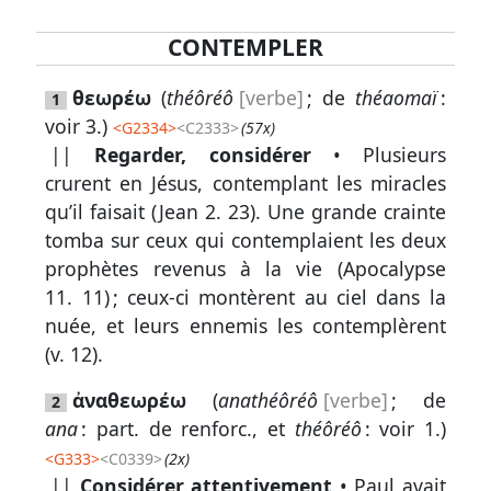
CONTEMPLER
Lexique
θεωρέω
(
théôréô
[verbe]
; de
théaomaï
:
1
-
voir 3.)
<
G2334
>
<C2333>
(57x)
Recherche
||
Regarder, considérer
• Plusieurs
en
crurent en Jésus, contemplant les miracles
grec
qu’il faisait (
Jean 2. 23
). Une grande crainte
tomba sur ceux qui contemplaient les deux
Rechercher
prophètes revenus à la vie (
Apocalypse
par
11. 11
) ; ceux-ci montèrent au ciel dans la
code
nuée, et leurs ennemis les contemplèrent
strong
(
v. 12
).
Rechercher
par
ἀναθεωρέω
(
anathéôréô
[verbe]
; de
2
lettre
ana
: part. de renforc., et
théôréô
: voir 1.)
<
G333
>
<C0339>
(2x)
Rechercher
||
Considérer attentivement
• Paul avait