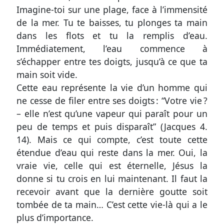
texte
Imagine-toi sur une plage, face à l’immensité
de la mer. Tu te baisses, tu plonges ta main
Une
dans les flots et tu la remplis d’eau.
question
Immédiatement, l’eau commence à
?
s’échapper entre tes doigts, jusqu’à ce que ta
Une
main soit vide.
réaction
Cette eau représente la vie d’un homme qui
?
ne cesse de filer entre ses doigts : “Votre vie ?
– elle n’est qu’une vapeur qui paraît pour un
Signaler
peu de temps et puis disparaît” (
Jacques 4.
une
14
). Mais ce qui compte, c’est toute cette
erreur
étendue d’eau qui reste dans la mer. Oui, la
vraie vie, celle qui est éternelle, Jésus la
donne si tu crois en lui maintenant. Il faut la
recevoir avant que la dernière goutte soit
Participer
tombée de ta main… C’est cette vie-là qui a le
aux
plus d’importance.