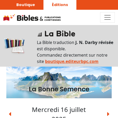
Boutique
Éditions
La
Bonne
La Bible traduction
J. N. Darby révisée
Semence
est disponible.
Commandez directement sur notre
Écouter
site
boutique.editeurbpc.com
Rechercher
une
date
La Bonne Semence
Rechercher
une
expression
Mercredi 16 juillet