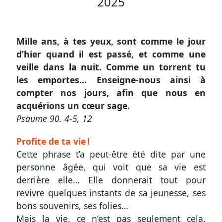
2025
Autres
supports
Mille ans, à tes yeux, sont comme le jour
d’hier quand il est passé, et comme une
Application
veille dans la nuit. Comme un torrent tu
mobile
les emportes… Enseigne-nous ainsi à
compter nos jours, afin que nous en
Exemplaire
acquérions un cœur sage.
papier
Psaume 90. 4-5
, 12
Profite de ta vie !
Cette phrase t’a peut-être été dite par une
Nous
personne âgée, qui voit que sa vie est
contacter
derrière elle… Elle donnerait tout pour
Proposer
revivre quelques instants de sa jeunesse, ses
bons souvenirs, ses folies…
un
Mais la vie, ce n’est pas seulement cela.