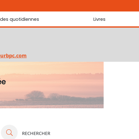
udes quotidiennes
Livres
r les Écritures
Nouveautés
 Écritures
La foi... d'une génération à l'autre ?
Commentaire sur le Cantique des cantiques
eurbpc.com
Les portes de Jérusalem
Bibliothèque
ée
RECHERCHER