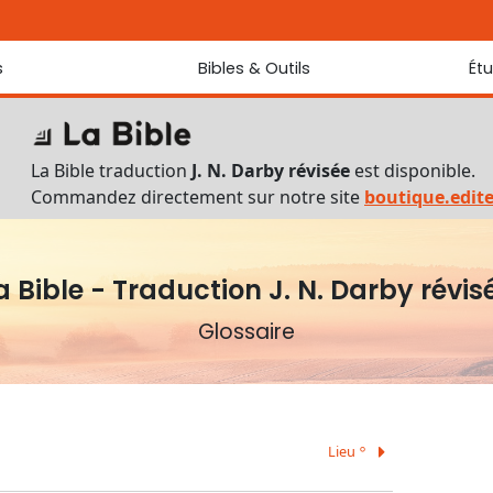
s
Bibles & Outils
Ét
Bibles
Chaque jou
Sondez les
Traduction J. N. Darby révisée
La Bible traduction
J. N. Darby révisée
est disponible.
Traduction J. N. Darby
Commandez directement sur notre site
boutique.edit
Ancien Testament interlinéaire
Nouveau Testament interlinéaire
Outils
a Bible - Traduction J. N. Darby révis
Dictionnaire français du Nouveau Testament
Lexique grec du Nouveau Testament
Glossaire
Questionnaire de connaissances du Nouveau Testament
Téléchargements
Lieu
A