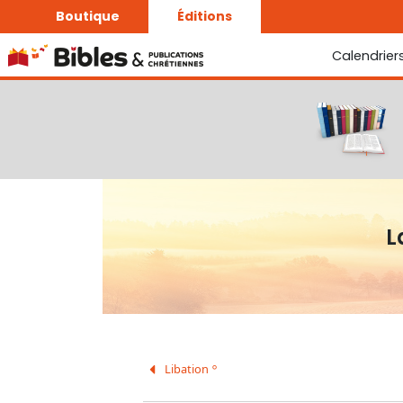
Boutique
Éditions
Calendrier
La Bonne Semence
Le Seigneur est proche
L
Libation
A