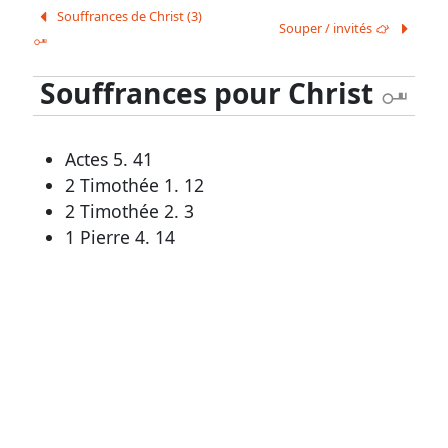
Outils
Souffrances de Christ (3)
Souper / invités
F
généraux
H
Glossaire
Souffrances pour Christ
H
Signes
&
Actes 5. 41
2 Timothée 1. 12
Abréviations
2 Timothée 2. 3
Écarts
1 Pierre 4. 14
de
numérotation
Autres
supports