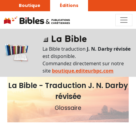
Boutique
Éditions
Rechercher
Rechercher
La Bible traduction
J. N. Darby révisée
par
est disponible.
lettre
Commandez directement sur notre
Rechercher
site
boutique.editeurbpc.com
par
La Bible - Traduction J. N. Darby
mot
révisée
Rechercher
par
Glossaire
type