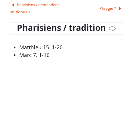
Outils
Pharisiens / demandent
Phrygie
A
généraux
un signe
G
Glossaire
Pharisiens / tradition
G
Signes
&
Matthieu 15. 1-20
Marc 7. 1-16
Abréviations
Écarts
de
numérotation
Autres
supports