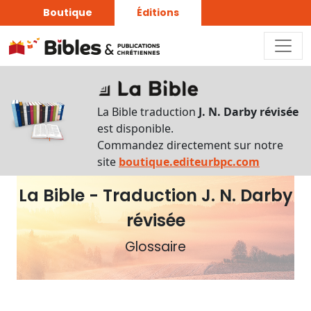
Boutique
Éditions
Rechercher
Rechercher
La Bible traduction
J. N. Darby révisée
par
est disponible.
lettre
Commandez directement sur notre
Rechercher
site
boutique.editeurbpc.com
par
La Bible - Traduction J. N. Darby
mot
révisée
Rechercher
par
Glossaire
type